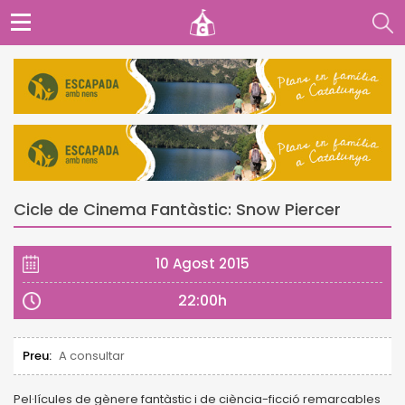
Cicle de Cinema Fantàstic: Snow Piercer
10 Agost 2015
22:00h
Preu:
A consultar
Pel·lícules de gènere fantàstic i de ciència-ficció remarcables