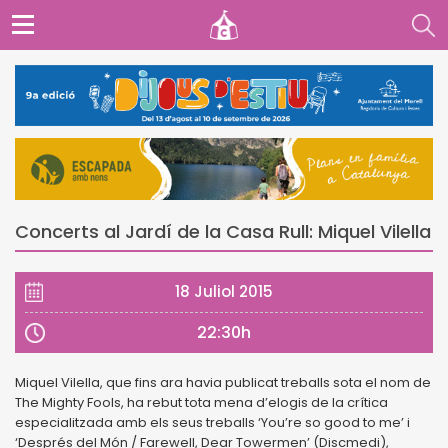
Concerts al Jardí de la Casa Rull: Miquel Vilella
18 Juliol 2015
22:30h
Miquel Vilella, que fins ara havia publicat treballs sota el nom de
The Mighty Fools, ha rebut tota mena d’elogis de la crítica
especialitzada amb els seus treballs ‘You’re so good to me’ i
‘Després del Món / Farewell, Dear Towermen’ (Discmedi),