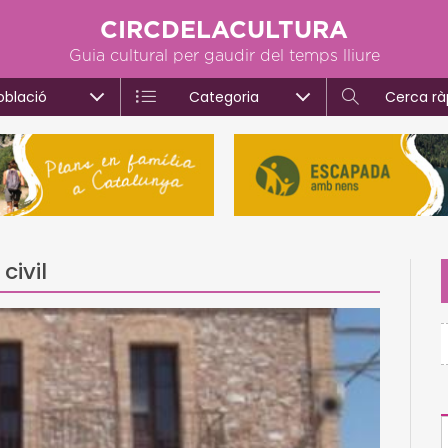
CIRCDELACULTURA
Guia cultural per gaudir del temps lliure
oblació
Categoria
Cerca rà
civil