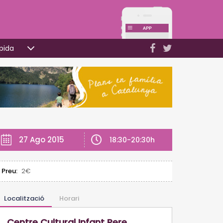
pida
27 Ago 2015
18:30-20:30h
Preu:
2€
Localització
Horari
Centre Cultural Infant Pere