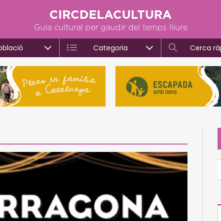
CIRCDELACULTURA
Guia cultural per gaudir del temps lliure
oblació
Categoria
Cerca rà