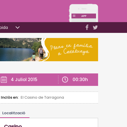
pida
00:30h
4 Juliol 2015
Inclòs en:
El Casino de Tarragona
Localització
Casino