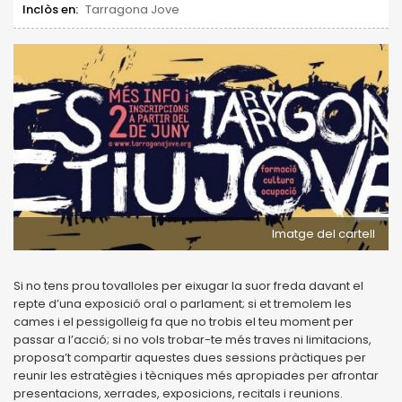
Inclòs en:
Tarragona Jove
Imatge del cartell
Si no tens prou tovalloles per eixugar la suor freda davant el
repte d’una exposició oral o parlament; si et tremolem les
cames i el pessigolleig fa que no trobis el teu moment per
passar a l’acció; si no vols trobar-te més traves ni limitacions,
proposa’t compartir aquestes dues sessions pràctiques per
reunir les estratègies i tècniques més apropiades per afrontar
presentacions, xerrades, exposicions, recitals i reunions.