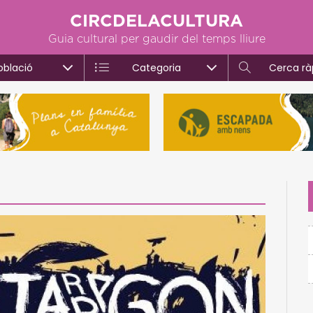
CIRCDELACULTURA
Guia cultural per gaudir del temps lliure
oblació
Categoria
Cerca rà