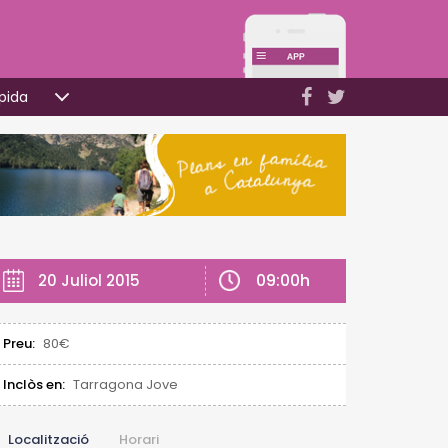
pida
09:00h
20 Juliol 2015
Preu:
80€
Inclòs en:
Tarragona Jove
Localització
Horari