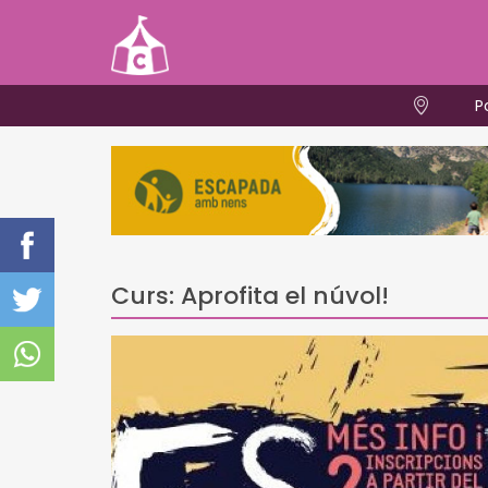
P
Curs: Aprofita el núvol!