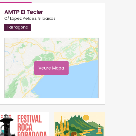
AMTP El Tecler
C/ López Peláez, 9, baixos
Tarragona
Veure Mapa
Ampliar Mapa