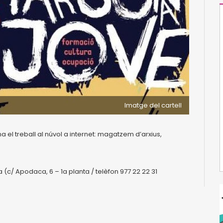
Imatge del cartell
a el treball al núvol a internet: magatzem d’arxius,
 (c/ Apodaca, 6 – 1a planta / telèfon 977 22 22 31