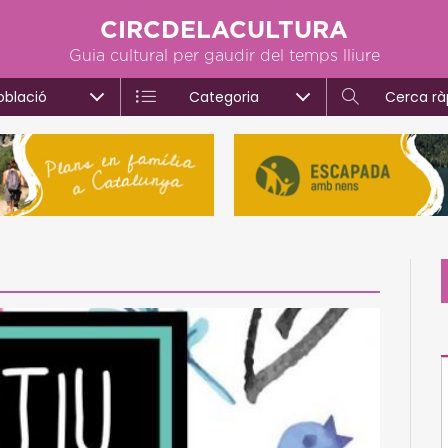
CIRCDELACULTURA
Guia cultural per gaudir del temps lliure
oblació
Categoria
Cerca rà