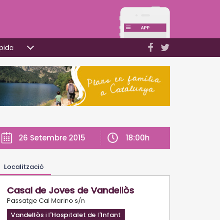
pida
18:00h
26 Setembre 2015
Localització
Casal de Joves de Vandellòs
Passatge Cal Marino s/n
Vandellòs i l'Hospitalet de l'Infant