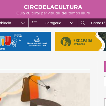
CIRCDELACULTURA
Guia cultural per gaudir del temps lliure
oblació
Categoria
Cerca rà