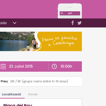
pida
10:00h
23 Juliol 2015
Preu:
2€ / 1€ (grups i nens entre 4 i 10 anys)
Localització
Horari
Plaça del Pou