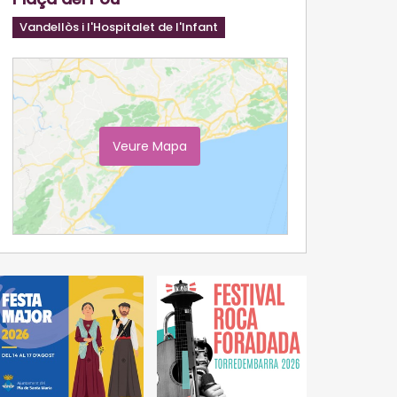
Vandellòs i l'Hospitalet de l'Infant
Veure Mapa
Ampliar Mapa