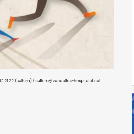
 82 21 22 (cultura) / cultura@vandellos-hospitalet.cat