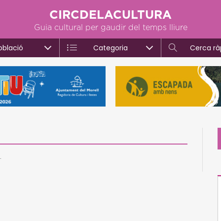
CIRCDELACULTURA
Guia cultural per gaudir del temps lliure
oblació
Categoria
Cerca rà
.