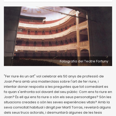
Fotografia del Teatre Fortuny
"Fer riure és un art" vol celebrar els 50 anys de professió de
Joan Pera amb una masterclass sobre l'art de fer riure, i
intentar donar resposta a les preguntes que tot comediant es
fa quan s'enfronta sol davant del seu públic: Com ens fa riure en
Joan? És ell qui ens fa riure o són els seus personatges? Són les
situacions creades o són les seves experiències vitals? Amb la
seva comicitat habitual i dirigit per Martí Torras, revelarà alguns
dels seus trucs actorals, i desmuntarà algunes de les tesis