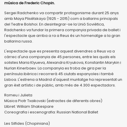
música de Frederic Chopin.
Sergei Radchenko va compartir protagonisme durant 25 anys
amb Maya Plisétskaya (1925 - 2015) com a ballarins principals
del Teatre Bolshoi. En desintegrar-se la Unió Soviètica,
Radchenko va fundar la primera companyia privada de ballet i
l'espectacle que arriba a ra a Reus és un homenatge a la gran
ballarina russa.
L'espectacle que es presenta aquest divendres a Reus va a
càrrec d'una companyia de 45 persones, entre les quals els
solistes Maria Klyueva, Alexandra Kryukova, Konstantin Marykin i
Nurlan Kinerbaev. La companyia es troba de gira per la
península ibèrica i recorrerà 45 ciutats espanyoles i també
Lisboa. L'estrena a Madrid d'aquest muntatge ha representat un
gran èxit artístic i de públic, amb més de 4.300 espectadors.
Romeu i Julieta
Música Piotr Txaikovski (extractes de diferents obres)
Llibret: William Shakespare
Coreografia i escenografia: Russian National Ballet
Les Silfides (Chopiniana)