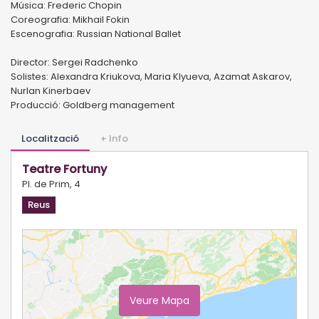
Música: Frederic Chopin
Coreografia: Mikhail Fokin
Escenografia: Russian National Ballet
Director: Sergei Radchenko
Solistes: Alexandra Kriukova, Maria Klyueva, Azamat Askarov,
Nurlan Kinerbaev
Producció: Goldberg management
Localització
+ Info
Teatre Fortuny
Pl. de Prim, 4
Reus
Veure Mapa