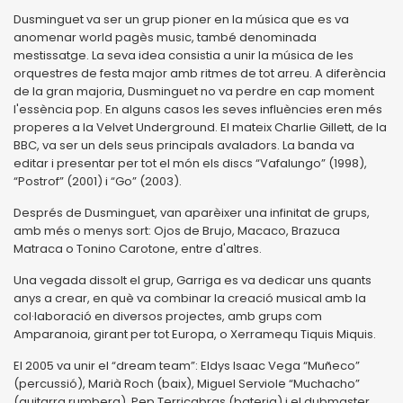
Dusminguet va ser un grup pioner en la música que es va
anomenar world pagès music, també denominada
mestissatge. La seva idea consistia a unir la música de les
orquestres de festa major amb ritmes de tot arreu. A diferència
de la gran majoria, Dusminguet no va perdre en cap moment
l'essència pop. En alguns casos les seves influències eren més
properes a la Velvet Underground. El mateix Charlie Gillett, de la
BBC, va ser un dels seus principals avaladors. La banda va
editar i presentar per tot el món els discs “Vafalungo” (1998),
“Postrof” (2001) i “Go” (2003).
Després de Dusminguet, van aparèixer una infinitat de grups,
amb més o menys sort: Ojos de Brujo, Macaco, Brazuca
Matraca o Tonino Carotone, entre d'altres.
Una vegada dissolt el grup, Garriga es va dedicar uns quants
anys a crear, en què va combinar la creació musical amb la
col·laboració en diversos projectes, amb grups com
Amparanoia, girant per tot Europa, o Xerramequ Tiquis Miquis.
El 2005 va unir el “dream team”: Eldys Isaac Vega “Muñeco”
(percussió), Marià Roch (baix), Miguel Serviole “Muchacho”
(guitarra rumbera), Pep Terricabras (bateria) i el dubmaster