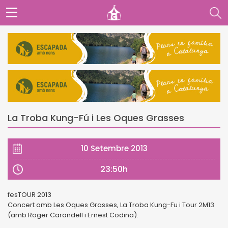
La Troba Kung-Fú i Les Oques Grasses
10 Setembre 2013
23:50h
fesTOUR 2013
Concert amb Les Oques Grasses, La Troba Kung-Fu i Tour 2M13
(amb Roger Carandell i Ernest Codina).