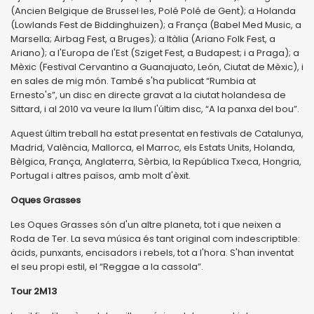
(Ancien Belgique de Brussel·les, Polé Polé de Gent); a Holanda
(Lowlands Fest de Biddinghuizen); a França (Babel Med Music, a
Marsella; Airbag Fest, a Bruges); a Itàlia (Ariano Folk Fest, a
Ariano); a l'Europa de l'Est (Sziget Fest, a Budapest; i a Praga); a
Mèxic (Festival Cervantino a Guanajuato, León, Ciutat de Mèxic), i
en sales de mig món. També s'ha publicat “Rumbia at
Ernesto's”, un disc en directe gravat a la ciutat holandesa de
Sittard, i al 2010 va veure la llum l'últim disc, “A la panxa del bou”.
Aquest últim treball ha estat presentat en festivals de Catalunya,
Madrid, València, Mallorca, el Marroc, els Estats Units, Holanda,
Bèlgica, França, Anglaterra, Sèrbia, la República Txeca, Hongria,
Portugal i altres països, amb molt d'èxit.
Oques Grasses
Les Oques Grasses són d'un altre planeta, tot i que neixen a
Roda de Ter. La seva música és tant original com indescriptible:
àcids, punxants, encisadors i rebels, tot a l'hora. S'han inventat
el seu propi estil, el “Reggae a la cassola”.
Tour 2M13