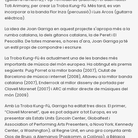
Toti Arimany, per crear La Troba Kung-Fú. Més tard, es van
incorporar a la banda Flor Inza (percussió) i Luis Arcos (guitarra
elèctrica).
La idea de Joan Garriga en aquest projecte s'apropa més a la
rumba catalana, la dels gitanos catalans, la de Peret i El
Pescaílla. De totes maneres, a hores d'ara, Joan Garriga ja té
un estil propi de compondre i escriure.
La Troba Kung-Fú és actualment una de les bandes més
importants de música del món europea. Ha obtingut els premis
següents: Puig Porret a la millor banda (2007), Ciutat de
Barcelona de música i internet (2008), Altaveu a la millor banda
catalana (2007), Enderrock al millor disseny de portada per
Clavell Morenet (2007) i ARC al millor directe de músiques del
món (2009).
Amb La Troba Kung-Fú, Garriga ha editat tres discs. El primer,
“Clavell Morenet”, que es pot adquirir a tot Europa, es va
presentar als Estats Units (Lincoln Center, Globalfest i
Association of Performing Arts Presenters, a Nova York; Kennedy
Center, a Washington); al Regne Unit, en una gira conjunta amb
Ojos de Brujo; a Alemanya (Popkomm, a Colònia); a Bèlgica