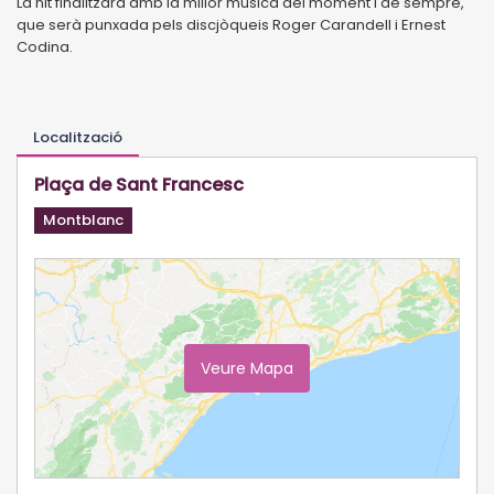
La nit finalitzarà amb la millor música del moment i de sempre,
que serà punxada pels discjòqueis Roger Carandell i Ernest
Codina.
Localització
Plaça de Sant Francesc
Montblanc
Veure Mapa
Ampliar Mapa