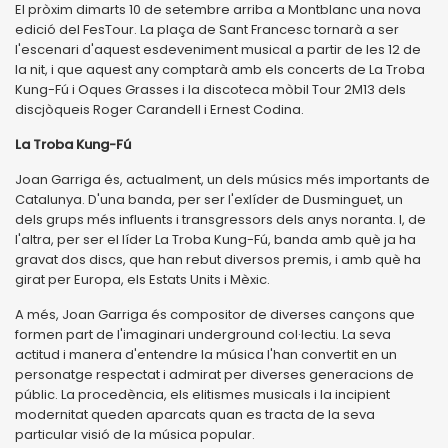
El pròxim dimarts 10 de setembre arriba a Montblanc una nova
edició del FesTour. La plaça de Sant Francesc tornarà a ser
l'escenari d'aquest esdeveniment musical a partir de les 12 de
la nit, i que aquest any comptarà amb els concerts de La Troba
Kung-Fú i Oques Grasses i la discoteca mòbil Tour 2M13 dels
discjòqueis Roger Carandell i Ernest Codina.
La Troba Kung-Fú
Joan Garriga és, actualment, un dels músics més importants de
Catalunya. D'una banda, per ser l'exlíder de Dusminguet, un
dels grups més influents i transgressors dels anys noranta. I, de
l'altra, per ser el líder La Troba Kung-Fú, banda amb què ja ha
gravat dos discs, que han rebut diversos premis, i amb què ha
girat per Europa, els Estats Units i Mèxic.
A més, Joan Garriga és compositor de diverses cançons que
formen part de l'imaginari underground col·lectiu. La seva
actitud i manera d'entendre la música l'han convertit en un
personatge respectat i admirat per diverses generacions de
públic. La procedència, els elitismes musicals i la incipient
modernitat queden aparcats quan es tracta de la seva
particular visió de la música popular.