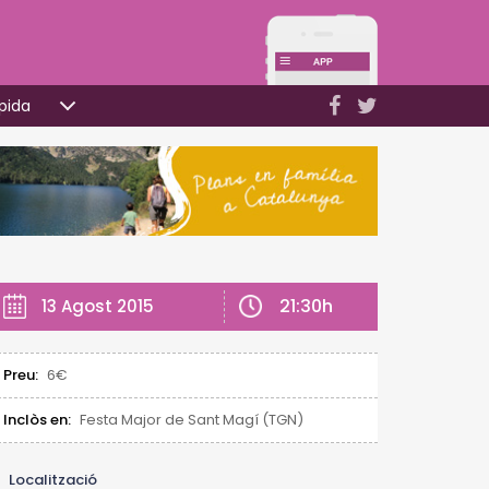
pida
21:30h
13 Agost 2015
Preu:
6€
Inclòs en:
Festa Major de Sant Magí (TGN)
Localització