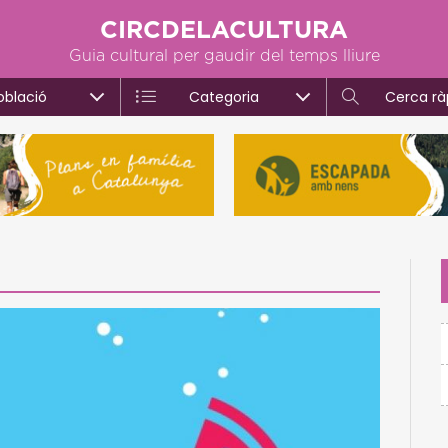
CIRCDELACULTURA
Guia cultural per gaudir del temps lliure
oblació
Categoria
Cerca rà