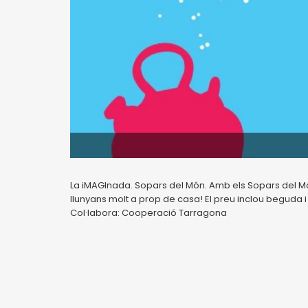
La iMAGInada. Sopars del Món. Amb els Sopars del Món 
llunyans molt a prop de casa! El preu inclou beguda i
Col·labora: Cooperació Tarragona