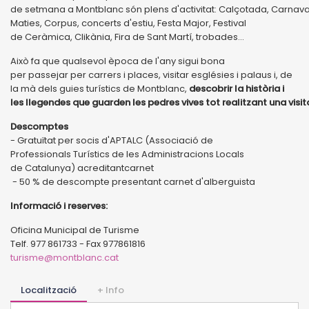
de setmana a Montblanc són plens d'activitat: Calçotada, Carnava
Maties, Corpus, concerts d'estiu, Festa Major, Festival
de Ceràmica, Clikània, Fira de Sant Martí, trobades...
Això fa que qualsevol època de l'any sigui bona
per passejar per carrers i places, visitar esglésies i palaus i, de
la mà dels guies turístics de Montblanc,
descobrir la història i
les llegendes que guarden les pedres vives tot realitzant una visi
Descomptes
- Gratuïtat per socis d'APTALC (Associació de
Professionals Turístics de les Administracions Locals
de Catalunya) acreditantcarnet
- 50 % de descompte presentant carnet d'alberguista
Informació i reserves:
Oficina Municipal de Turisme
Telf. 977 861733 - Fax 977861816
turisme@montblanc.cat
Localització
+ Info