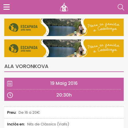
ALA VORONKOVA
19 Maig 2016
20:30h
Preu:
De 16 a 20€
Inclòs en:
Nits de Clàssics (Valls)