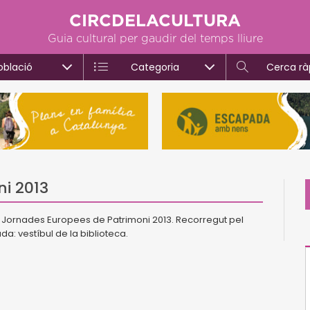
CIRCDELACULTURA
Guia cultural per gaudir del temps lliure
oblació
Categoria
Cerca rà
i 2013
RA, Jornades Europees de Patrimoni 2013. Recorregut pel
da: vestíbul de la biblioteca.