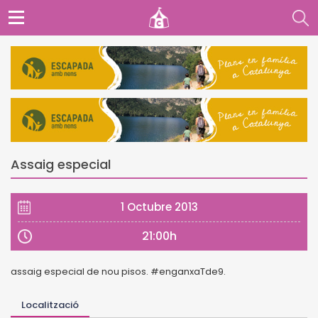
Assaig especial
1 Octubre 2013
21:00h
assaig especial de nou pisos. #enganxaTde9.
Localització