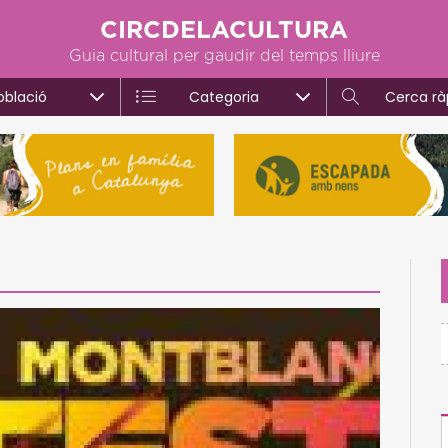
CIRCDELACULTURA
Guia cultural per gaudir del temps lliure
oblació
Categoria
Cerca rà