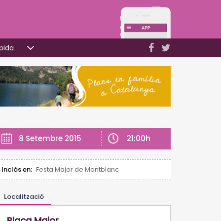
pida
21:00h
8 Setembre 2015
Inclòs en:
Festa Major de Montblanc
Localització
Plaça Major