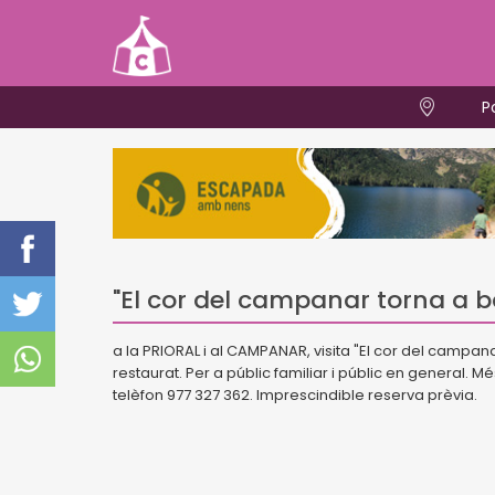
P
"El cor del campanar torna a b
a la PRIORAL i al CAMPANAR, visita "El cor del campan
restaurat. Per a públic familiar i públic en general. M
telèfon 977 327 362. Imprescindible reserva prèvia.