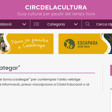
CIRCDELACULTURA
Guia cultural per gaudir del temps lliure
oblació
Categoria
Cerca rà
ategar"
ar torna a bategar" per contemplar l’antic rellotge
és informació, preus i inscripcions a Còdol Educació o al