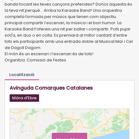
banda tocant les teves cançons preferides? Doncs aquesta és
la teva nit perquè... Arriba la Karaoke Band! Una orquestra
completa formada per músics que tenen com objectiu
principal compartir l’escenari, la música i el bon humor. La
Karaoke Band t’ofereix una nit per ballar i compartir. Pots pujar
sol/a, en duo o en colla. Es premiarà al millor cantant d’entre
tots els participants amb una entrada doble al Musical Mar i Cel
de Dagoll Dagom.
El món és un escenari i l’escenari és de tots!
Organitza: Comissió de Festes
Localització
Avinguda Comarques Catalanes
Móra d'Ebre