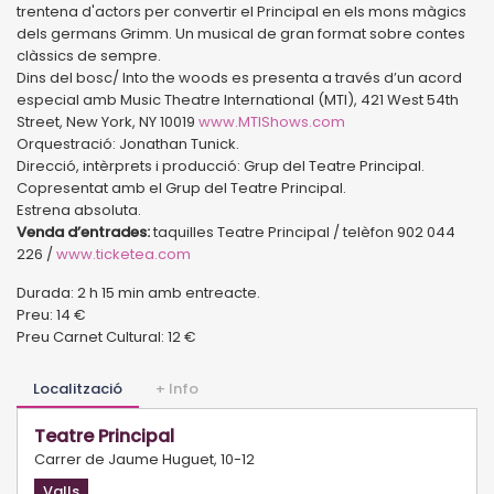
trentena d'actors per convertir el Principal en els mons màgics
dels germans Grimm. Un musical de gran format sobre contes
clàssics de sempre.
Dins del bosc/ Into the woods es presenta a través d’un acord
especial amb Music Theatre International (MTI), 421 West 54th
Street, New York, NY 10019
www.MTIShows.com
Orquestració: Jonathan Tunick.
Direcció, intèrprets i producció: Grup del Teatre Principal.
Copresentat amb el Grup del Teatre Principal.
Estrena absoluta.
Venda d’entrades:
taquilles Teatre Principal / telèfon 902 044
226 /
www.ticketea.com
Durada: 2 h 15 min amb entreacte.
Preu: 14 €
Preu Carnet Cultural: 12 €
Localització
+ Info
Teatre Principal
Carrer de Jaume Huguet, 10-12
Valls