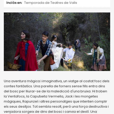
Inclòs en:
Temporada de Teatres de Valls
Una aventura màgica i imaginativa, un viatge al costat fosc dels
contes fantàstics. Una parella de forners sense fills entra dins
del bosc per lliurar-se de la maledicció d'una bruixa. Hi troben
la Ventafocs, la Caputxeta Vermella, Jack i les mongetes
màgiques, Rapunzel i altres personatges que intenten complir
els seus desitjos. Tot sembla resolt, però una força destructiva i
venjadora sorgeix de dins del bosc i canvia el destí. Una