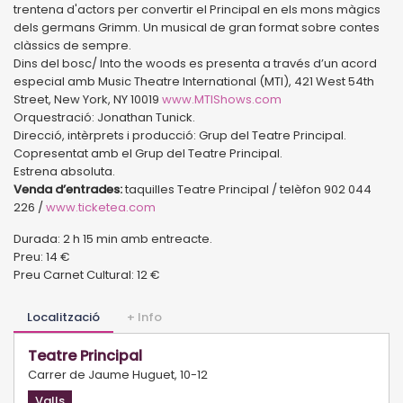
trentena d'actors per convertir el Principal en els mons màgics
dels germans Grimm. Un musical de gran format sobre contes
clàssics de sempre.
Dins del bosc/ Into the woods es presenta a través d’un acord
especial amb Music Theatre International (MTI), 421 West 54th
Street, New York, NY 10019
www.MTIShows.com
Orquestració: Jonathan Tunick.
Direcció, intèrprets i producció: Grup del Teatre Principal.
Copresentat amb el Grup del Teatre Principal.
Estrena absoluta.
Venda d’entrades:
taquilles Teatre Principal / telèfon 902 044
226 /
www.ticketea.com
Durada: 2 h 15 min amb entreacte.
Preu: 14 €
Preu Carnet Cultural: 12 €
Localització
+ Info
Teatre Principal
Carrer de Jaume Huguet, 10-12
Valls