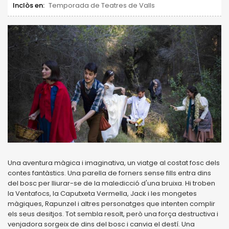
Inclòs en:
Temporada de Teatres de Valls
Una aventura màgica i imaginativa, un viatge al costat fosc dels
contes fantàstics. Una parella de forners sense fills entra dins
del bosc per lliurar-se de la maledicció d'una bruixa. Hi troben
la Ventafocs, la Caputxeta Vermella, Jack i les mongetes
màgiques, Rapunzel i altres personatges que intenten complir
els seus desitjos. Tot sembla resolt, però una força destructiva i
venjadora sorgeix de dins del bosc i canvia el destí. Una