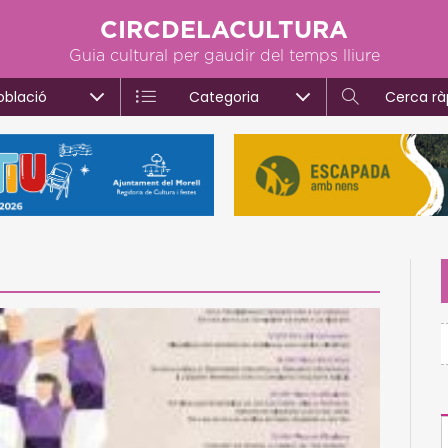
CIRCDELACULTURA
Guia cultural per gaudir del temps lliure
oblació
Categoria
Cerca rà