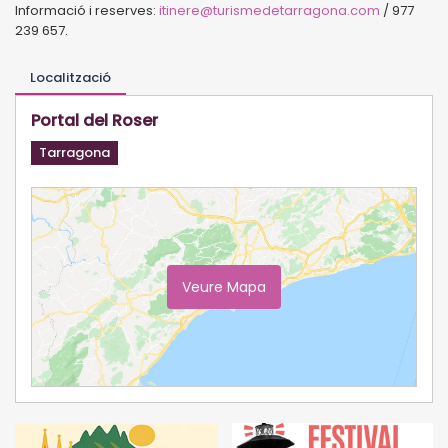
Informació i reserves:
itinere@turismedetarragona.com
/ 977
239 657.
Localització
Portal del Roser
Tarragona
Veure Mapa
Ampliar Mapa