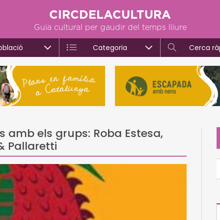
CIRCDELACULTURA
Guia cultural per gaudir del temps lliure
oblació
Categoria
Cerca rà
es amb els grups: Roba Estesa,
& Pallaretti