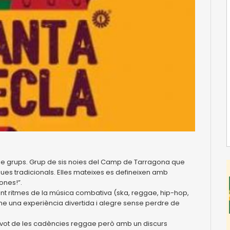
 de grups. Grup de sis noies del Camp de Tarragona que
iques tradicionals. Elles mateixes es defineixen amb
ones!”.
ant ritmes de la música combativa (ska, reggae, hip-hop,
e una experiència divertida i alegre sense perdre de
, devot de les cadències reggae però amb un discurs