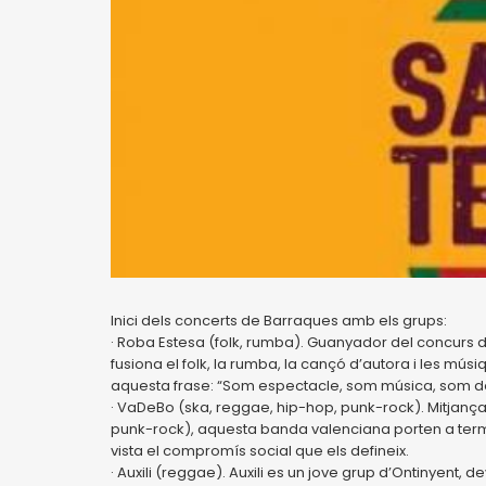
Inici dels concerts de Barraques amb els grups:
· Roba Estesa (folk, rumba). Guanyador del concurs
fusiona el folk, la rumba, la cançó d’autora i les mús
aquesta frase: “Som espectacle, som música, som d
· VaDeBo (ska, reggae, hip-hop, punk-rock). Mitjanç
punk-rock), aquesta banda valenciana porten a term
vista el compromís social que els defineix.
· Auxili (reggae). Auxili es un jove grup d’Ontinyent