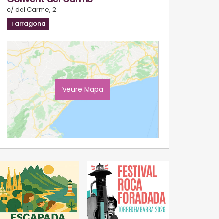
c/ del Carme, 2
Tarragona
Veure Mapa
Ampliar Mapa