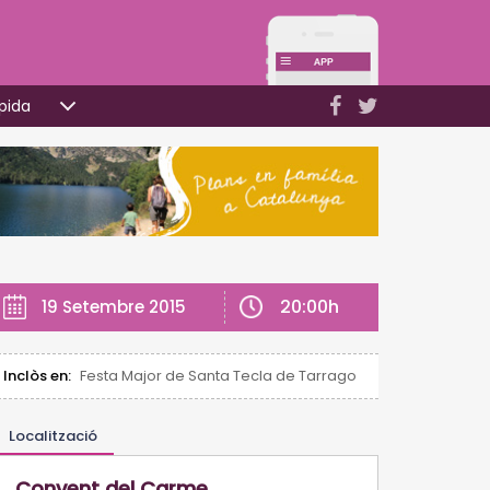
pida
20:00h
19 Setembre 2015
Inclòs en:
Festa Major de Santa Tecla de Tarragona
Localització
Convent del Carme