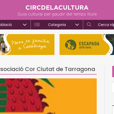
CIRCDELACULTURA
Guia cultural per gaudir del temps lliure
oblació
Categoria
Cerca rà
ssociació Cor Ciutat de Tarragona