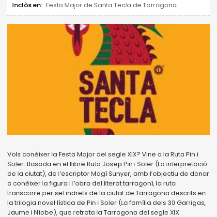
Inclòs en:
Festa Major de Santa Tecla de Tarragona
Vols conèixer la Festa Major del segle XIX? Vine a la Ruta Pin i
Soler. Basada en el llibre Ruta Josep Pin i Soler (La interpretació
de la ciutat), de l’escriptor Magí Sunyer, amb l’objectiu de donar
a conèixer la figura i l’obra del literat tarragoní, la ruta
transcorre per set indrets de la ciutat de Tarragona descrits en
la trilogia novel·lística de Pin i Soler (La família dels 30 Garrigas,
Jaume i Níobe), que retrata la Tarragona del segle XIX.