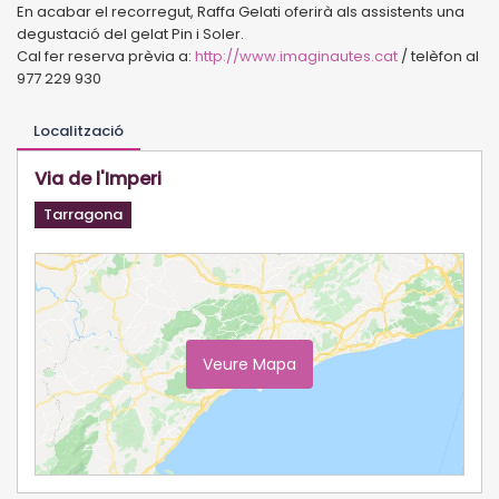
En acabar el recorregut, Raffa Gelati oferirà als assistents una
degustació del gelat Pin i Soler.
Cal fer reserva prèvia a:
http://www.imaginautes.cat
/ telèfon al
977 229 930
Localització
Via de l'Imperi
Tarragona
Veure Mapa
Ampliar Mapa