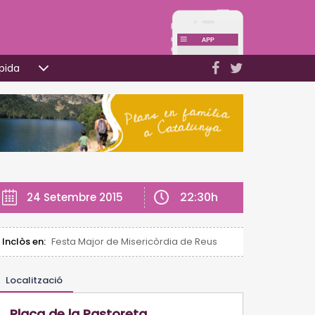
pida
22:30h
24 Setembre 2015
Inclòs en:
Festa Major de Misericòrdia de Reus
Localització
Plaça de la Pastoreta