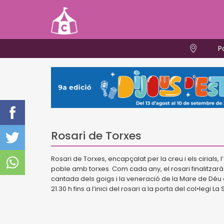
P
Rosari de Torxes
Rosari de Torxes, encapçalat per la creu i els cirials,
poble amb torxes. Com cada any, el rosari finalitzarà el
cantada dels goigs i la veneració de la Mare de Déu d
21.30 h fins a l’inici del rosari a la porta del col•legi