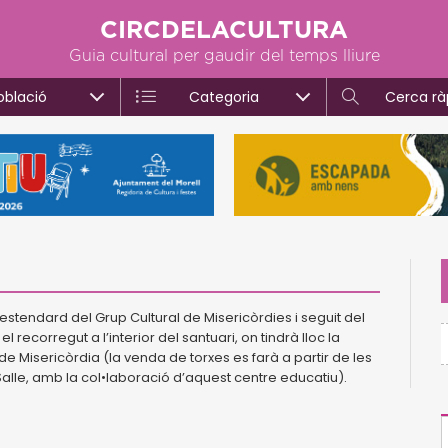
CIRCDELACULTURA
Guia cultural per gaudir del temps lliure
oblació
Categoria
Cerca rà
 l’estendard del Grup Cultural de Misericòrdies i seguit del
 recorregut a l’interior del santuari, on tindrà lloc la
e Misericòrdia (la venda de torxes es farà a partir de les
 La Salle, amb la col•laboració d’aquest centre educatiu).