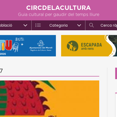
CIRCDELACULTURA
Guia cultural per gaudir del temps lliure
oblació
Categoria
Cerca rà
7