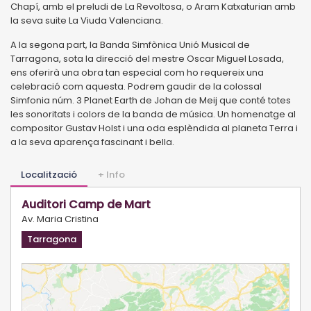
Chapí, amb el preludi de La Revoltosa, o Aram Katxaturian amb
la seva suite La Viuda Valenciana.
A la segona part, la Banda Simfònica Unió Musical de
Tarragona, sota la direcció del mestre Oscar Miguel Losada,
ens oferirà una obra tan especial com ho requereix una
celebració com aquesta. Podrem gaudir de la colossal
Simfonia núm. 3 Planet Earth de Johan de Meij que conté totes
les sonoritats i colors de la banda de música. Un homenatge al
compositor Gustav Holst i una oda esplèndida al planeta Terra i
a la seva aparença fascinant i bella.
Localització
+ Info
Auditori Camp de Mart
Av. Maria Cristina
Tarragona