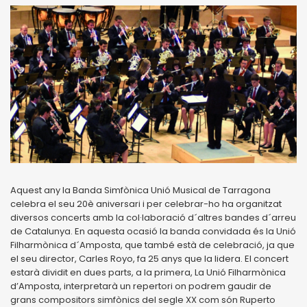
Aquest any la Banda Simfònica Unió Musical de Tarragona
celebra el seu 20è aniversari i per celebrar-ho ha organitzat
diversos concerts amb la col·laboració d´altres bandes d´arreu
de Catalunya. En aquesta ocasió la banda convidada és la Unió
Filharmònica d´Amposta, que també està de celebració, ja que
el seu director, Carles Royo, fa 25 anys que la lidera. El concert
estarà dividit en dues parts, a la primera, La Unió Filharmònica
d’Amposta, interpretarà un repertori on podrem gaudir de
grans compositors simfònics del segle XX com són Ruperto