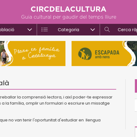
CIRCDELACULTURA
Guia cultural per gaudir del temps lliure
oblació
Categoria
Cerca rà
alà
reballar la comprensió lectora, i així poder-te expressar
 a la família, omplir un formulari o escriure un missatge
que no van tenir l'oportunitat d'estudiar en llengua