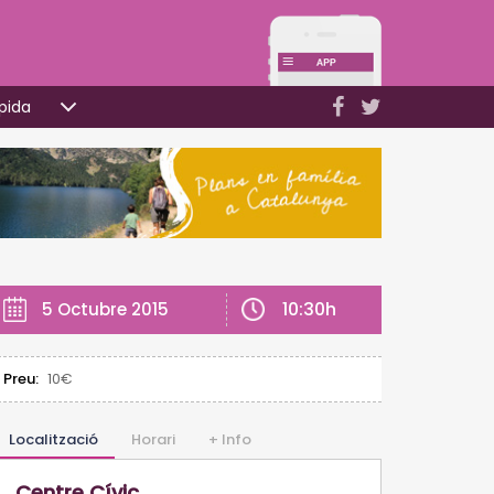
pida
10:30h
5 Octubre 2015
Preu:
10€
Localització
Horari
+ Info
Centre Cívic