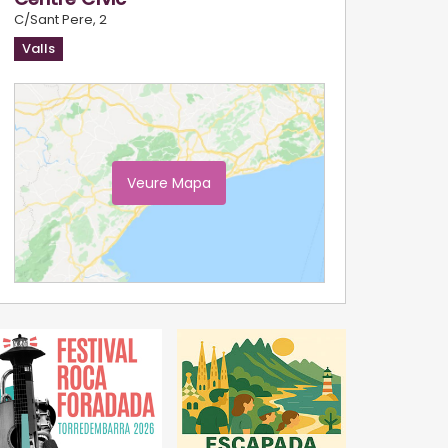
C/Sant Pere, 2
Valls
Veure Mapa
Ampliar Mapa