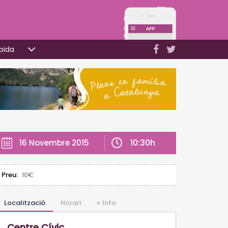
pida
10:30h
16 Novembre 2015
Preu:
10€
Localització
Horari
+ Info
Centre Cívic