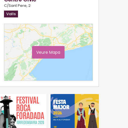
C/Sant Pere, 2
Valls
Veure Mapa
Ampliar Mapa