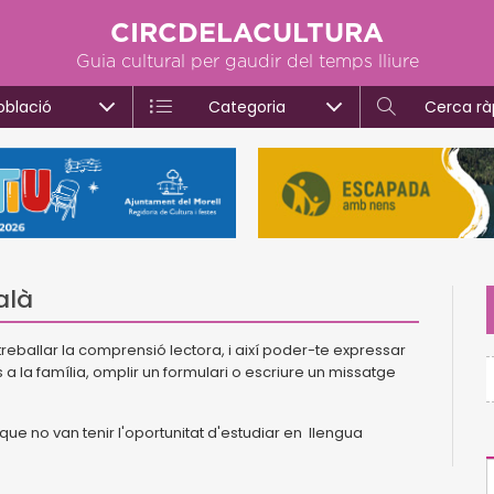
CIRCDELACULTURA
Guia cultural per gaudir del temps lliure
oblació
Categoria
Cerca rà
alà
reballar la comprensió lectora, i així poder-te expressar
 a la família, omplir un formulari o escriure un missatge
que no van tenir l'oportunitat d'estudiar en llengua