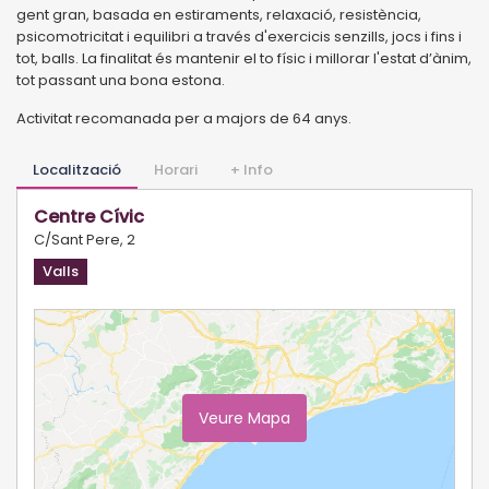
gent gran, basada en estiraments, relaxació, resistència,
psicomotricitat i equilibri a través d'exercicis senzills, jocs i fins i
tot, balls. La finalitat és mantenir el to físic i millorar l'estat d’ànim,
tot passant una bona estona.
Activitat recomanada per a majors de 64 anys.
Localització
Horari
+ Info
Centre Cívic
C/Sant Pere, 2
Valls
Veure Mapa