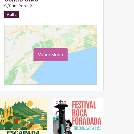
C/Sant Pere, 2
Valls
Veure Mapa
Ampliar Mapa