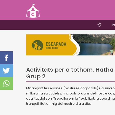
P
Activitats per a tothom. Hatha
Grup 2
Mitjançant les Asanes (postures corporals) i la sinc
millorar la salut dels principals òrgans del nostre cos, a
qualitat del son. Treballarem la flexibilitat, la coordi
tranquil·litat enmig del nostre dia a dia.