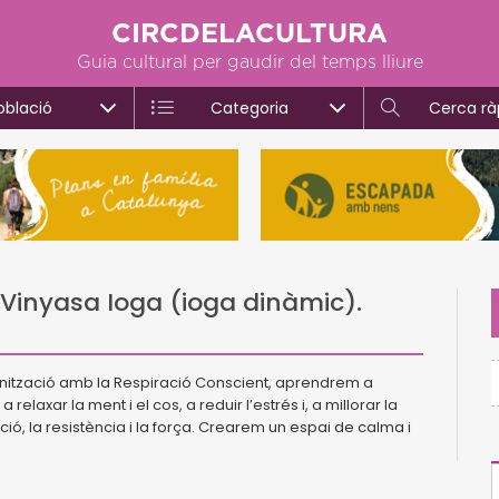
CIRCDELACULTURA
Guia cultural per gaudir del temps lliure
oblació
Categoria
Cerca rà
 Vinyasa Ioga (ioga dinàmic).
ronització amb la Respiració Conscient, aprendrem a
 relaxar la ment i el cos, a reduir l’estrés i, a millorar la
nació, la resistència i la força. Crearem un espai de calma i