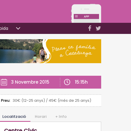
pida
15:15h
3 Novembre 2015
Preu:
30€ (12-25 anys) / 45€ (més de 25 anys)
Localització
Horari
+ Info
Centre Cívic