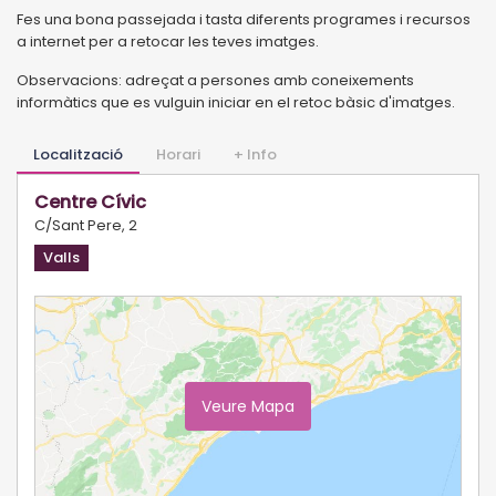
Fes una bona passejada i tasta diferents programes i recursos
a internet per a retocar les teves imatges.
Observacions: adreçat a persones amb coneixements
informàtics que es vulguin iniciar en el retoc bàsic d'imatges.
Localització
Horari
+ Info
Centre Cívic
C/Sant Pere, 2
Valls
Veure Mapa