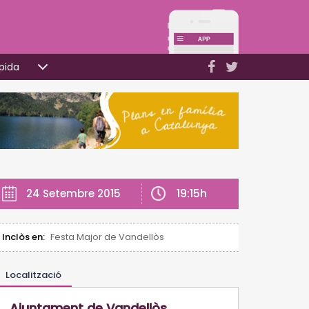
pida
19:15h
24 Setembre 2015
Inclòs en:
Festa Major de Vandellòs
Localització
Ajuntament de Vandellòs