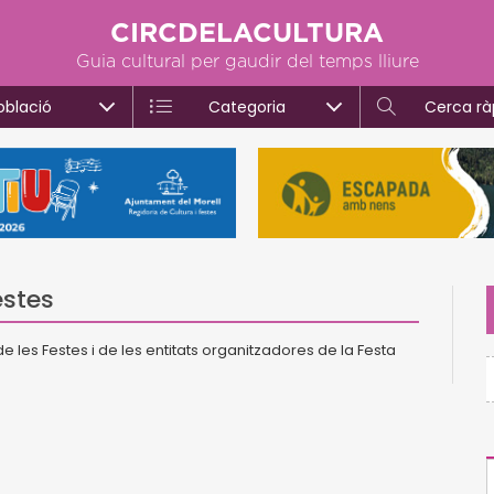
CIRCDELACULTURA
Guia cultural per gaudir del temps lliure
oblació
Categoria
Cerca rà
estes
les Festes i de les entitats organitzadores de la Festa