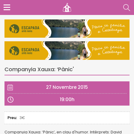
Companyia Xauxa: ‘Pànic'
27 Novembre 2015
19:00h
Preu:
3€
Companyia Xauxa: ‘Pànic’, en clau d'humor. Intèrprets: David