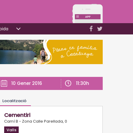
pida
11:30h
10 Gener 2016
Localització
Cementiri
Camí B - Zona Calle Parellada, 0
Valls