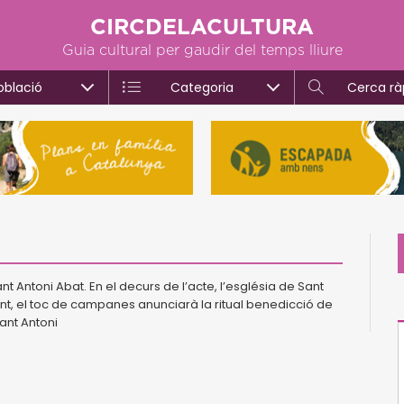
CIRCDELACULTURA
Guia cultural per gaudir del temps lliure
oblació
Categoria
Cerca rà
t Antoni Abat. En el decurs de l’acte, l’església de Sant
ant, el toc de campanes anunciarà la ritual benedicció de
Sant Antoni