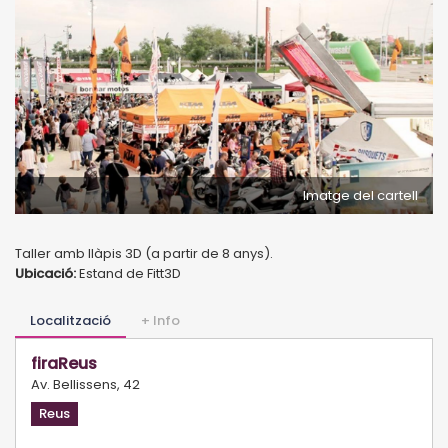
Imatge del cartell
Taller amb llàpis 3D (a partir de 8 anys).
Ubicació:
Estand de Fitt3D
Localització
+ Info
firaReus
Av. Bellissens, 42
Reus