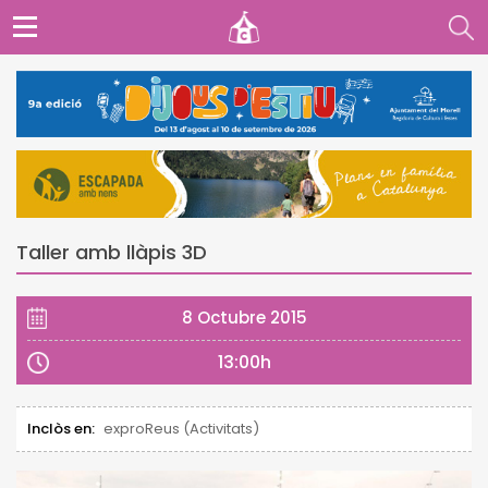
Taller amb llàpis 3D
8 Octubre 2015
13:00h
Inclòs en:
exproReus (Activitats)