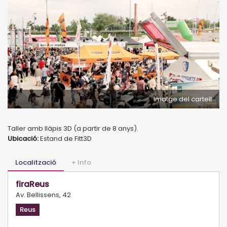
Imatge del cartell
Taller amb llàpis 3D (a partir de 8 anys).
Ubicació:
Estand de Fitt3D
Localització
+ Info
firaReus
Av. Bellissens, 42
Reus