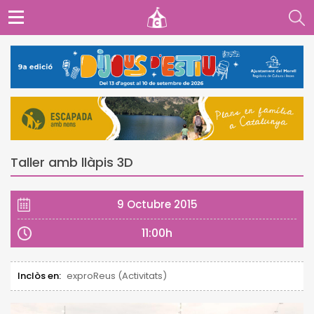
Taller amb llàpis 3D
9 Octubre 2015
11:00h
Inclòs en:
exproReus (Activitats)