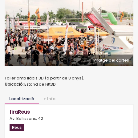
Imatge del cartell
Taller amb llàpis 3D (a partir de 8 anys).
Ubicació:
Estand de Fitt3D
Localització
+ Info
firaReus
Av. Bellissens, 42
Reus