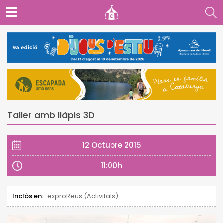
Taller amb llàpis 3D
12 Octubre 2015
11:00h
Inclòs en:
exproReus (Activitats)