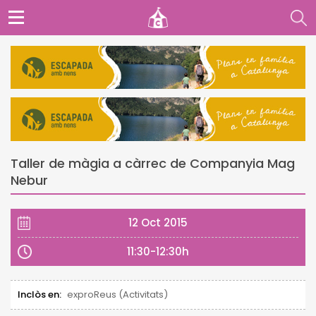
Taller de màgia a càrrec de Companyia Mag
Nebur
12 Oct 2015
11:30-12:30h
Inclòs en:
exproReus (Activitats)