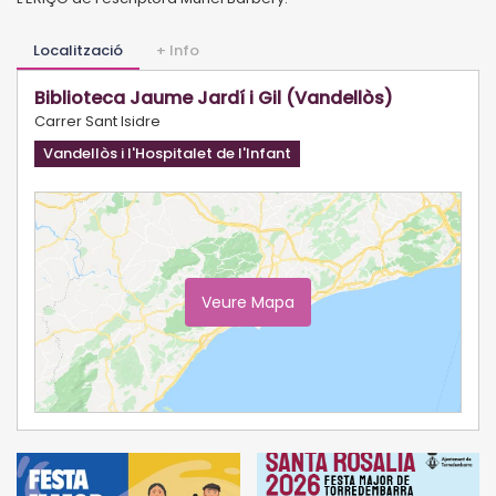
Localització
+ Info
Biblioteca Jaume Jardí i Gil (Vandellòs)
Carrer Sant Isidre
Vandellòs i l'Hospitalet de l'Infant
Veure Mapa
Ampliar Mapa