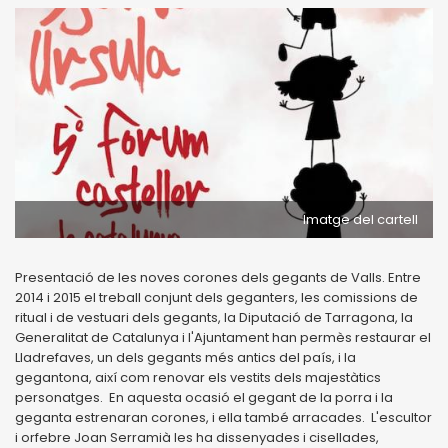
Imatge del cartell
Presentació de les noves corones dels gegants de Valls. Entre
2014 i 2015 el treball conjunt dels geganters, les comissions de
ritual i de vestuari dels gegants, la Diputació de Tarragona, la
Generalitat de Catalunya i l'Ajuntament han permès restaurar el
Lladrefaves, un dels gegants més antics del país, i la
gegantona, així com renovar els vestits dels majestàtics
personatges. En aquesta ocasió el gegant de la porra i la
geganta estrenaran corones, i ella també arracades. L'escultor
i orfebre Joan Serramià les ha dissenyades i cisellades,