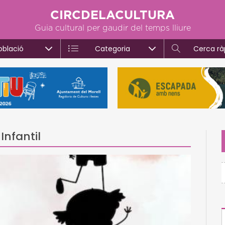
CIRCDELACULTURA
Guia cultural per gaudir del temps lliure
oblació
Categoria
Cerca rà
Infantil