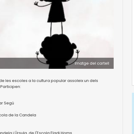
Imatge del cartell
ó de les escoles a la cultura popular assoleix un dels
Participen:
sar Segú
scola de la Candela
Candela i Úrsula, de l'Escola Eladi Homs