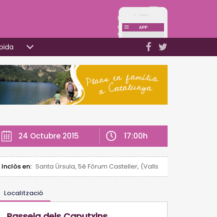
pida
17:00h
24 Octubre 2015
Inclòs en:
Santa Úrsula, 5è Fòrum Casteller, (Valls)
Localització
Passeig dels Caputxins