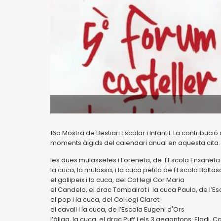
16a Mostra de Bestiari Escolar i Infantil. La contribuci
moments àlgids del calendari anual en aquesta cita. 
les dues mulassetes i l’oreneta, de l'Escola Enxaneta
la cuca, la mulassa, i la cuca petita de l'Escola Balta
el gallipeix i la cuca, del Col·legi Cor Maria
el Candelo, el drac Tombairot i la cuca Paula, de l’E
el pop i la cuca, del Col·legi Claret
el cavall i la cuca, de l’Escola Eugeni d'Ors
l’àliga, la cuca, el drac Puff i els 3 gegantons: Eladi, 