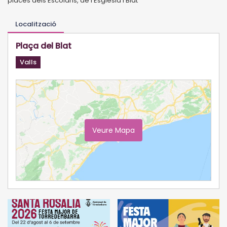
places dels Escolans, de l’Església i Blat
Localització
Plaça del Blat
Valls
Veure Mapa
Ampliar Mapa