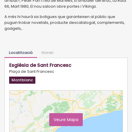
arribat!!, Peter Pan i l'illa de Mai Més, El timbaler del Bruc, La Ruta
66, Mart 1980, El nou saloon obre portes i Víkings.
A més hi haurà sis botigues que garanteixen al públic que
puguin trobar novetats, producte descatalogat, complements,
gadgets,..
Localització
Horari
Església de Sant Francesc
Plaça de Sant Francesc
Montblanc
Veure Mapa