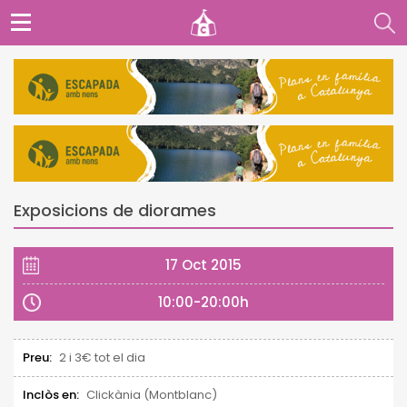
Exposicions de diorames
17 Oct 2015
10:00-20:00h
Preu:
2 i 3€ tot el dia
Inclòs en:
Clickània (Montblanc)