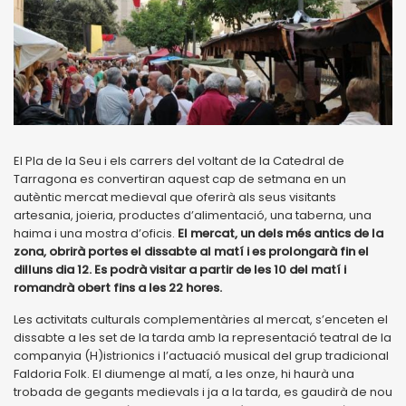
El Pla de la Seu i els carrers del voltant de la Catedral de
Tarragona es convertiran aquest cap de setmana en un
autèntic mercat medieval que oferirà als seus visitants
artesania, joieria, productes d’alimentació, una taberna, una
haima i una mostra d’oficis.
El mercat, un dels més antics de la
zona, obrirà portes el dissabte al matí i es prolongarà fin el
dilluns dia 12. Es podrà visitar a partir de les 10 del matí i
romandrà obert fins a les 22 hores.
Les activitats culturals complementàries al mercat, s’enceten el
dissabte a les set de la tarda amb la representació teatral de la
companyia (H)istrionics i l’actuació musical del grup tradicional
Faldoria Folk. El diumenge al matí, a les onze, hi haurà una
trobada de gegants medievals i ja a la tarda, es gaudirà de nou