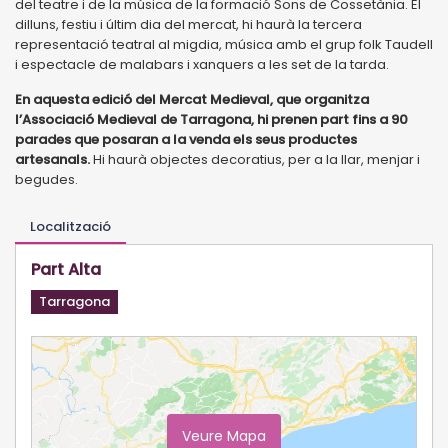
del teatre i de la música de la formació Sons de Cossetània. El
dilluns, festiu i últim dia del mercat, hi haurà la tercera
representació teatral al migdia, música amb el grup folk Taudell
i espectacle de malabars i xanquers a les set de la tarda.
En aquesta edició del Mercat Medieval, que organitza
l’Associació Medieval de Tarragona, hi prenen part fins a 90
parades que posaran a la venda els seus productes
artesanals.
Hi haurà objectes decoratius, per a la llar, menjar i
begudes.
Localització
Part Alta
Tarragona
Veure Mapa