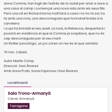
dona Corinne, han fugit de l'estrés de la ciutat per anar a viure a
una casa al camp i començar una nova vida amb els seus fills.
Però una nit en Richard torna molt tard a casa i no ho fa sol, ho
fa amb una noia, una desconeguda que ha trobat tirada a la
carretera
i a qui ha brindat el seu auxili. La noia, la Rebecca, despertarà i
posarà en evidència el que la Corinne ja sospitava, que no és
cap desconeguda per al seu marit.
Un thriller psicològic, un joc a tres on res és el que sembla.
70 min. Català.
Autor Martin Crimp
Direcció: Xavi Àlvarez
Amb Anna Prats, Sonia Espinosa i Xavi Àlvarez
Localització
Sala Trono-Armanyà
Carrer Armanyà
Tarragona