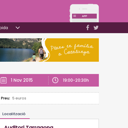
pida
1 Nov 2015
19:00-20:30h
Preu:
5 euros
Localització
Auditori Tarragona