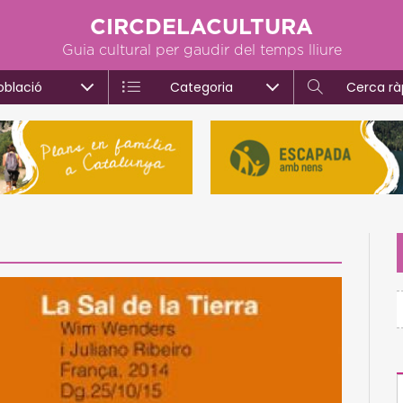
CIRCDELACULTURA
Guia cultural per gaudir del temps lliure
oblació
Categoria
Cerca rà